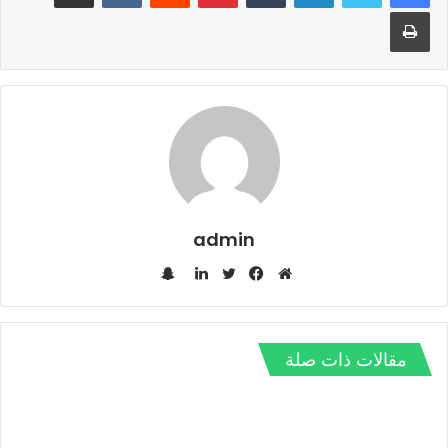
طباعة
admin
س
ن
م
ف
ت
ل
ا
و
ي
و
ي
ب
ق
س
ي
ن
مقالات ذات صلة
ت
ع
ب
ت
ك
ش
ا
و
ر
د
ا
ل
ك
إ
ت
و
ن