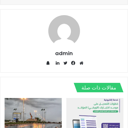
admin
س
ن
م
ف
ت
ل
ا
و
ي
و
ي
ب
ق
س
ي
ن
مقالات ذات صلة
ت
ع
ب
ت
ك
ش
ا
و
ر
د
ا
ل
ك
إ
ت
و
ن
ي
ب