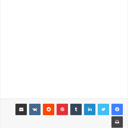
لينكدإن
‏Tumblr
بينتيريست
‏Reddit
‏VKontakte
مشاركة عبر البريد
طباعة