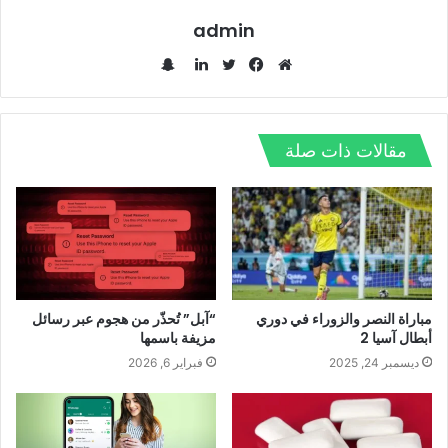
admin
س
ن
م
ف
ت
ل
ا
و
ي
و
ي
ب
ق
س
ي
ن
مقالات ذات صلة
ت
ع
ب
ت
ك
ش
ا
و
ر
د
ا
ل
ك
إ
ت
و
ن
ي
ب
مباراة النصر والزوراء في دوري
“آبل” تُحذّر من هجوم عبر رسائل
أبطال آسيا 2
مزيفة باسمها
ديسمبر 24, 2025
فبراير 6, 2026