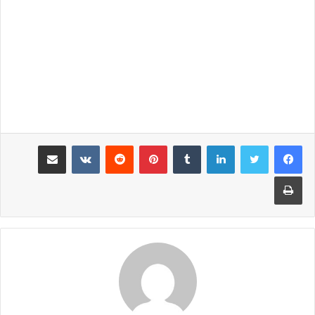
لينكدإن
‏Tumblr
بينتيريست
‏Reddit
‏VKontakte
مشاركة عبر البريد
طباعة