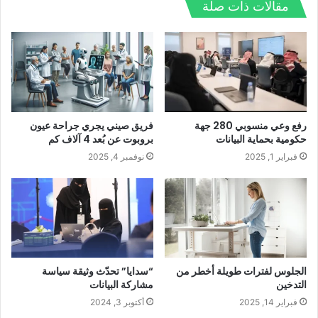
مقالات ذات صلة
ت
ع
ب
ت
ك
ش
ا
و
ر
د
ا
ل
ك
إ
ت
و
ن
ي
ب
رفع وعي منسوبي 280 جهة
فريق صيني يجري جراحة عيون
حكومية بحماية البيانات
بروبوت عن بُعد 4 آلاف كم
فبراير 1, 2025
نوفمبر 4, 2025
الجلوس لفترات طويلة أخطر من
“سدايا” تحدّث وثيقة سياسة
التدخين
مشاركة البيانات
فبراير 14, 2025
أكتوبر 3, 2024