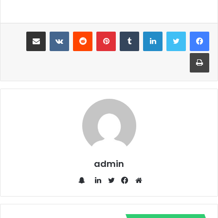
لينكدإن
‏Tumblr
بينتيريست
‏Reddit
‏VKontakte
مشاركة عبر البريد
طباعة
admin
س
ن
م
ف
ت
ل
ا
و
ي
و
ي
ب
ق
س
ي
ن