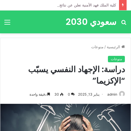
كلية الملك فهد الأمنية تعلن عن نتائج القبول المبدئي لدورة العلوم الأمنية (70)
سعودي 2030
بحث
الق
عن
الرئيسية
/
منوعات
منوعات
دراسة: الإجهاد النفسي يسبّب
“الإكزيما”
admin
يناير 13, 2025
0
30
دقيقة واحدة