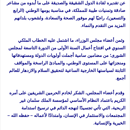
عن تقديره لقادة الدول الشقيقة والصديقة على ما أبدوه من مشاعر
صادقة وتمنيات طيبة للمملكة، في مناسبة يومها الوطني (الرابع
والتسعين)، راجيًا لهم موفور الصحة والسعادة، ولشعوب بلدانهم
المزيد من التقدم والنماء.
وثمن أعضاء مجلس الوزراء، ما اشتمل عليه الخطاب الملكي
السنوي في افتتاح أعمال السنة الأولى من الدورة التاسعة لمجلس
الشورى؛ من مضامين سامية أجملت أولويات الدولة ومستهدفاتها
ومنجزاتها على المستوى الوطني، والمبادئ الراسخة والمواقف
الثابتة لسياستها الخارجية الساعية لتحقيق السلام والازدهار للعالم
أجمع.
وقدم أعضاء المجلس، الشكر لخادم الحرمين الشريفين على أمره
الكريم باعتماد النظام الأساسي لمؤسسة الملك سلمان غير
الربحية، التي تأتي تجسيدًا لنهجه الدائم في ترسيخ استدامة
المجتمعات والاستثمار في الإنسان، وامتدادًا لأعماله – حفظه الله –
الخيرية والإنسانية.