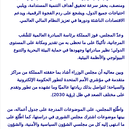
ومنصف، يحفز سرعة تحقيق أهداف التنمية المستدامة، ويلبي
احتياجات جميع الدول، ويشجع على ردم الفجوة الرقمية، ويدعم
الاقتصادات الناشئة ودورها في تعزيز النظام المالي العالمي.
وعدّ المجلس، فوز المملكة برئاسة المبادرة العالمية للشُعَب
المرجانية، تأكيدًا على ما تحظى به من تقدير ومكانة على المستوى
الدولي؛ نظير مبادراتها وجهودها في حماية البيئة البحرية والتنوع
البيولوجي والأنظمة البيئية.
وبين معاليه أن مجلس الوزراء أشاد بما حققته المملكة من مراكز
متقدمة في مؤشري الأمم المتحدة لتطور الحكومة الإلكترونية
والسياحة؛ لتواصل بذلك ريادتها عالميًا وما تشهده من تطور وتقدم
على مختلف الصعد في ظل (رؤية 2030).
واطّلع المجلس، على الموضوعات المدرجة على جدول أعماله، من
بينها موضوعات اشترك مجلس الشورى في دراستها، كما اطّلع على
ما انـتهى إليه كل من مجلسي الشؤون السياسية والأمنية، والشؤون