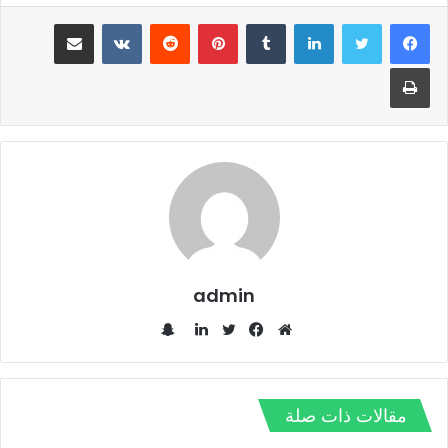
لينكدإن
‏Tumblr
بينتيريست
‏Reddit
‏VKontakte
مشاركة عبر البريد
طباعة
admin
س
ن
م
ف
ت
ل
ا
و
ي
و
ي
ب
ق
س
ي
ن
مقالات ذات صلة
ت
ع
ب
ت
ك