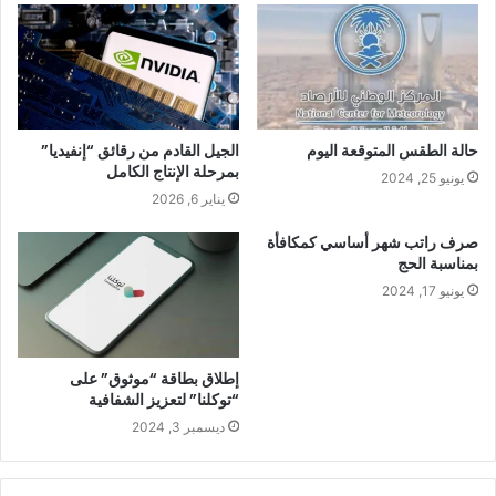
ش
ا
و
ر
د
ا
ل
ك
إ
ت
و
ن
ي
ب
حالة الطقس المتوقعة اليوم
الجيل القادم من رقائق “إنفيديا”
بمرحلة الإنتاج الكامل
يونيو 25, 2024
يناير 6, 2026
صرف راتب شهر أساسي كمكافأة
بمناسبة الحج
يونيو 17, 2024
إطلاق بطاقة “موثوق” على
“توكلنا” لتعزيز الشفافية
ديسمبر 3, 2024