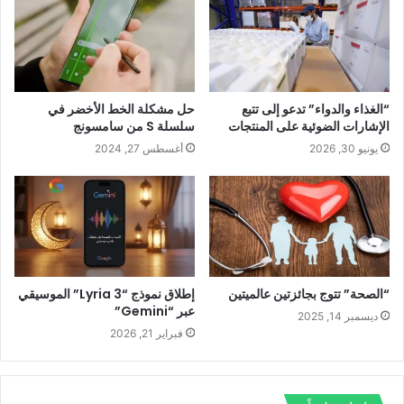
ا
ل
ك
إ
ت
و
ن
ي
ب
“الغذاء والدواء” تدعو إلى تتبع
حل مشكلة الخط الأخضر في
الإشارات الضوئية على المنتجات
سلسلة S من سامسونج
يونيو 30, 2026
أغسطس 27, 2024
“الصحة” تتوج بجائزتين عالميتين
إطلاق نموذج “Lyria 3” الموسيقي
عبر “Gemini”
ديسمبر 14, 2025
فبراير 21, 2026