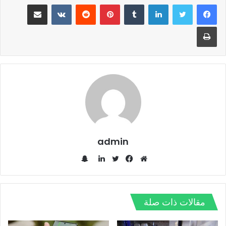
لينكدإن
‏Tumblr
بينتيريست
‏Reddit
‏VKontakte
مشاركة عبر البريد
طباعة
admin
س
ن
م
ف
ت
ل
ا
و
ي
و
ي
ب
ق
س
ي
ن
مقالات ذات صلة
ت
ع
ب
ت
ك
ش
ا
و
ر
د