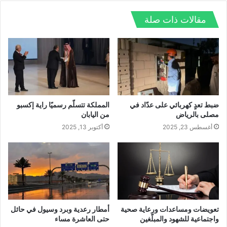
ا
و
ي
و
ي
ب
ق
س
ي
ن
مقالات ذات صلة
ت
ع
ب
ت
ك
ش
ا
و
ر
د
ا
ل
ك
إ
ت
و
ن
ي
ب
ضبط تعدٍ كهربائي على عدّاد في
المملكة تتسلّم رسميًا راية إكسبو
مصلى بالرياض
من اليابان
أغسطس 23, 2025
أكتوبر 13, 2025
تعويضات ومساعدات ورعاية صحية
أمطار رعدية وبرد وسيول في حائل
واجتماعية للشهود والمبلّغين
حتى العاشرة مساء