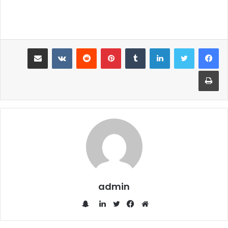
لينكدإن
‏Tumblr
بينتيريست
‏Reddit
‏VKontakte
مشاركة عبر البريد
طباعة
admin
س
ن
م
ف
ت
ل