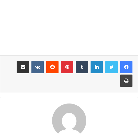
لينكدإن
‏Tumblr
بينتيريست
‏Reddit
‏VKontakte
مشاركة عبر البريد
طباعة