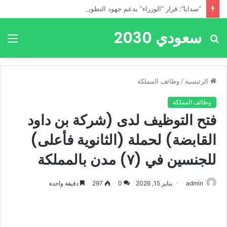
“سدايا”: قرار “الوزراء” يدعم جهود التطوير بالذكاء الاصطناعي
سعودي 2030
بحث
الق
عن
الرئيسية
/
وظائف المملكة
وظائف المملكة
فتح التوظيف لدى (شركة بن داود
القابضة) لحملة (الثانوية فأعلى)
للجنسين في (٧) مدن بالمملكة
admin
يناير 15, 2026
0
297
دقيقة واحدة