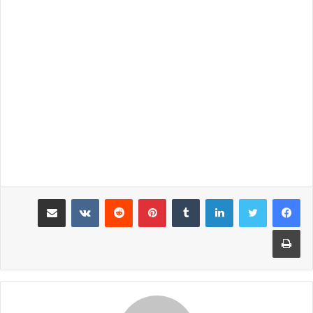
لينكدإن
‏Tumblr
بينتيريست
‏Reddit
‏VKontakte
مشاركة عبر البريد
طباعة