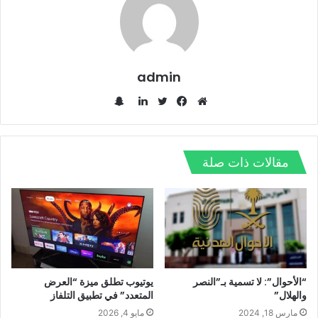
admin
س
ن
م
ف
ت
ل
ا
و
ي
و
ي
ب
ق
س
ي
ن
مقالات ذات صلة
ت
ع
ب
ت
ك
ش
ا
و
ر
د
ا
ل
ك
إ
ت
و
ن
ي
ب
“الأحوال”: لا تسمية بـ”النصر
يوتيوب تطلق ميزة “العرض
والهلال”
المتعدد” في تطبيق التلفاز
مارس 18, 2024
مايو 4, 2026