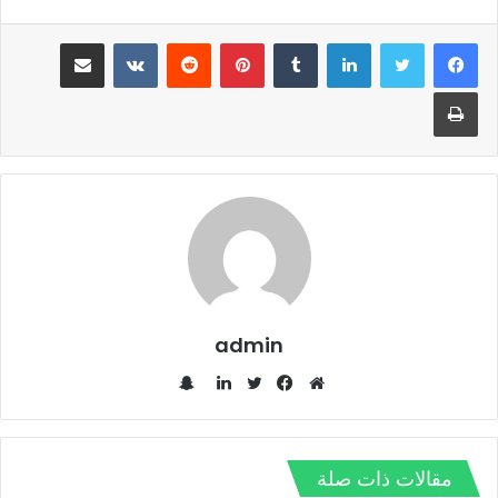
لينكدإن
‏Tumblr
بينتيريست
‏Reddit
‏VKontakte
مشاركة عبر البريد
طباعة
admin
س
ن
م
ف
ت
ل
ا
و
ي
و
ي
ب
ق
س
ي
ن
مقالات ذات صلة
ت
ع
ب
ت
ك