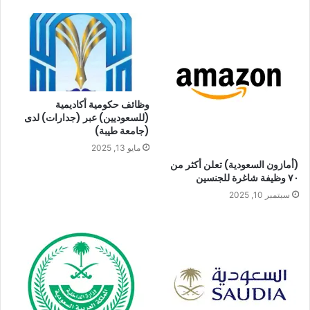
ش
ا
و
ر
د
ا
ل
ك
إ
ت
و
ن
ي
ب
وظائف حكومية أكاديمية
(للسعوديين) عبر (جدارات) لدى
(جامعة طيبة)
مايو 13, 2025
(أمازون السعودية) تعلن أكثر من
٧٠ وظيفة شاغرة للجنسين
سبتمبر 10, 2025