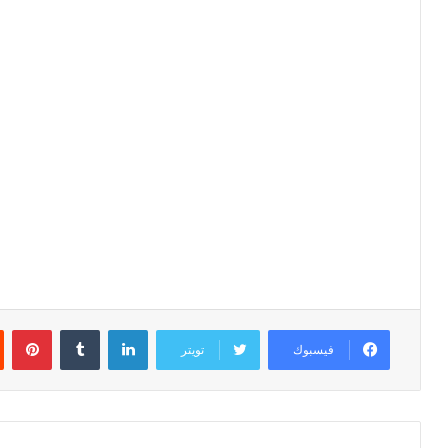
لينكدإن
‏Tumblr
بينتيريست
فيسبوك
تويتر