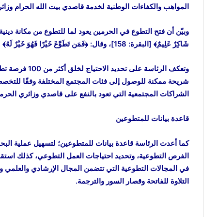
المواهب والكفاءات الوطنية لخدمة قاصدي بيت الله الحرام وزائ
وبيّن أن فتح التطوع في الحرمين يعود لما للتطوع من مكانة دينية في الإسل
شَاكِرٌ عَلِيمٌ﴾ [البقرة: 158]، وقال: ﴿فَمَن تَطَوَّعَ خَيْرًا فَهُوَ خَيْرٌ لَهُ﴾ [البقرة: 184].
شريحة ممكنة للوصول إلى فئات المجتمع المختلفة وفقًا للتخصصات
الشراكات المجتمعية التي تعود بالنفع على قاصدي وزائري الحر
قاعدة بيانات للمتطوعين
كما أعدت الرئاسة قاعدة بيانات للمتطوعين؛ لتسهيل عملية ال
الفرص التطوعية، وتحديد احتياجات العمل التطوعي، كذلك استقبا
في المجالات التطوعية التي تتضمن المجال الإرشادي والعلمي و
التلاوة للفاتحة وقصار السور والترجمة.