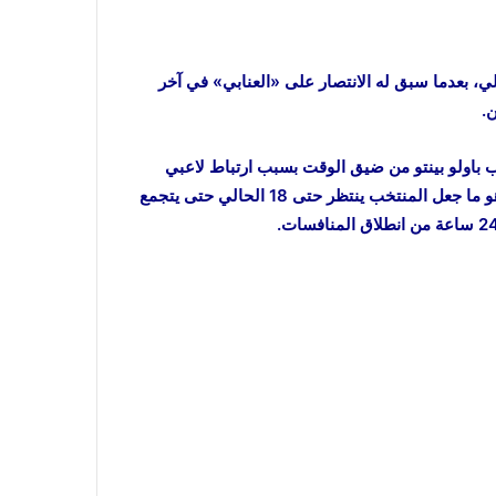
لي، بعدما سبق له الانتصار على «العنابي» في آخر
باولو بينتو من ضيق الوقت بسبب ارتباط لاعبي
الوصل وشباب الأهلي بمباراتي الفريقين في السوبر والدوري، وهو ما جعل المنتخب ينتظر حتى 18 الحالي حتى يتجمع