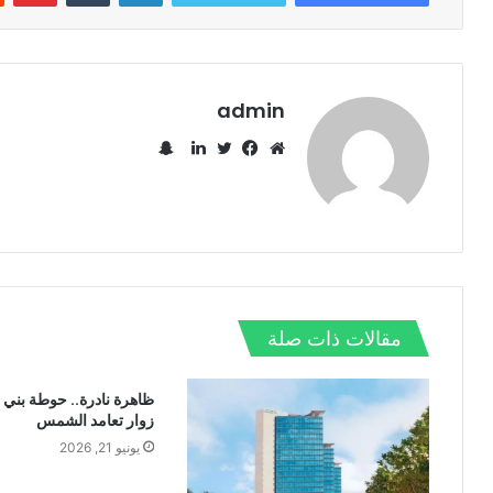
admin
س
ن
م
ف
ت
ل
ا
و
ي
و
ي
ب
ق
س
ي
ن
ت
ع
ب
ت
ك
ش
ا
و
ر
د
ا
ل
ك
إ
ت
و
ن
مقالات ذات صلة
ي
ب
ظاهرة نادرة.. حوطة بني 
زوار تعامد الشمس
يونيو 21, 2026