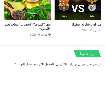
مباراة برشلونة وبنفيكا
بينها “الشاي” الأخضر.. أعشاب تضر
“القلب”
يناير 21, 2025
فبراير 5, 2024
اترك تعليقاً
لن يتم نشر عنوان بريدك الإلكتروني.
الحقول الإلزامية مشار إليها بـ
*
ا
ل
ت
ع
ل