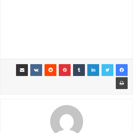
لينكدإن
‏Tumblr
بينتيريست
‏Reddit
‏VKontakte
مشاركة عبر البريد
طباعة