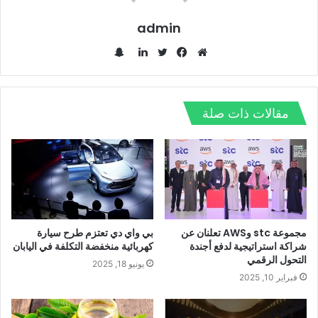
admin
س
ن
م
ف
ت
ل
ا
و
ي
و
ي
ب
ق
س
ي
ن
مقالات ذات صلة
ت
ع
ب
ت
ك
ش
ا
و
ر
د
ا
ل
ك
إ
ت
و
ن
ي
ب
مجموعة stc وAWS تعلنان عن
بي واي دي تعتزم طرح سيارة
شراكة استراتيجية لدفع أجندة
كهربائية منخفضة التكلفة في اليابان
التحول الرقمي
يونيو 18, 2025
فبراير 10, 2025