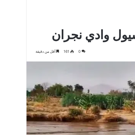
الدخول
المظلم
عن
يول وادي نجران
0
161
أقل من دقيقة