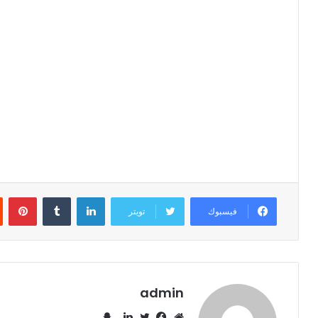
لينكدإن
‏Tumblr
بينتيريست
فيسبوك
تويتر
admin
س