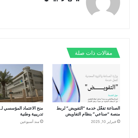
ن
م
ف
ت
ل
ا
و
ي
و
ي
ب
ق
س
ي
ن
ت
ع
ب
ت
ك
ش
ا
و
ر
د
ا
ل
ك
إ
ت
و
ن
مقالات ذات صلة
ي
ب
الصناعة تفعّل خدمة “التفويض” لربط
منصة “صناعي” بنظام التفاويض
تدريبية وطنية
فبراير 10, 2025
منذ أسبوعين