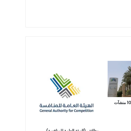
منح الاعتماد المؤسسي لـ10 منشآت
وظائف (الهيئة العامة للمنافسة)