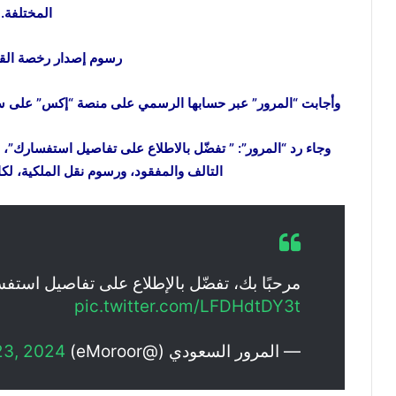
المختلفة.
رسوم إصدار رخصة القي
وأجابت “المرور” عبر حسابها الرسمي على منصة “إكس” على سؤ
وجاء رد “المرور”: ” تفضّل بالاطلاع على تفاصيل استفسارك”،
التالف والمفقود، ورسوم نقل الملكية، لكا
مرحبًا بك، تفضّل بالإطلاع على تفاصيل استف
pic.twitter.com/LFDHdtDY3t
— المرور السعودي (@eMoroor)
23, 2024