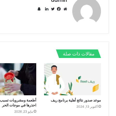
admin
س
ن
م
ف
ت
ل
ا
و
ي
و
ي
ب
ق
س
ي
ن
ت
ع
ب
ت
ك
ش
ا
و
ر
د
ا
ل
ك
إ
ت
و
ن
مقالات ذات صلة
ي
ب
موعد صدور نتائج أهلية برنامج ريف
أطعمة ومشروبات تسبب ا
احذرها في موجات الحر
أكتوبر 13, 2024
مايو 23, 2026