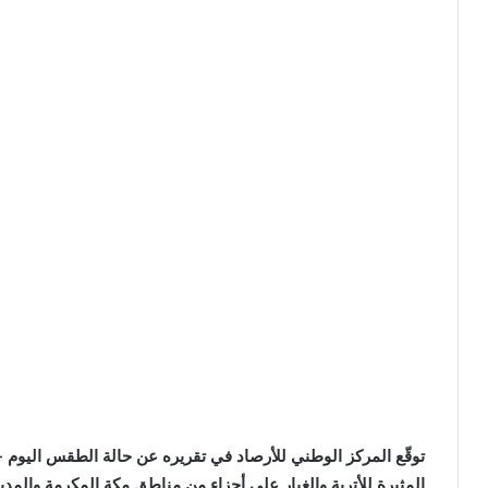
توقّع المركز الوطني للأرصاد في تقريره عن حالة الطقس اليوم -ب
المثيرة للأتربة والغبار على أجزاء من مناطق مكة المكرمة والمد