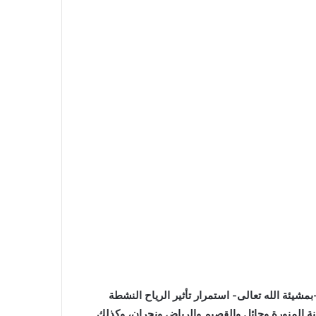
مشيئة الله تعالى- استمرار تأثير الرياح النشطة
ينة المنورة وحائل والقصيم والرياض ونجران، وكذلك