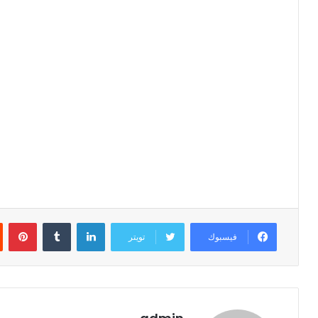
لينكدإن
‏Tumblr
بينتيريست
فيسبوك
تويتر