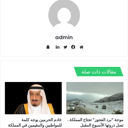
admin
س
ن
م
ف
ت
ل
ا
و
ي
و
ي
ب
ق
س
ي
ن
مقالات ذات صلة
ت
ع
ب
ت
ك
ش
ا
و
ر
د
ا
ل
ك
إ
ت
و
ن
ي
ب
موجة “برد العجوز” تجتاح المملكة..
خادم الحرمين يوجه كلمة
تصل ذروتها الأسبوع المقبل
للمواطنين والمقيمين في المملكة