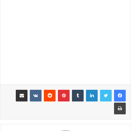
لينكدإن
‏Tumblr
بينتيريست
‏Reddit
‏VKontakte
مشاركة عبر البريد
طباعة