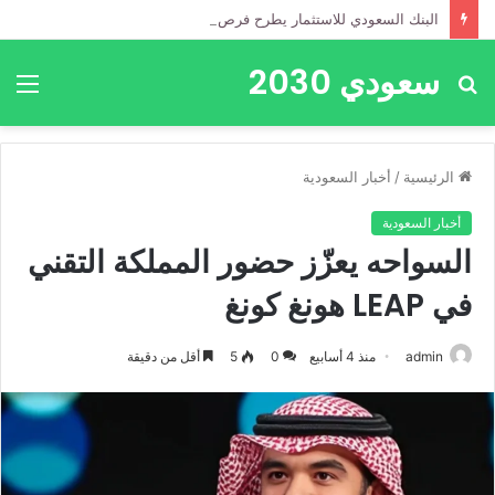
البنك السعودي للاستثمار يطرح فرص التقديم في برنامج تطوير الخريجين 2026م
سعودي 2030
بحث
الق
عن
الرئيسية
/
أخبار السعودية
أخبار السعودية
السواحه يعزّز حضور المملكة التقني
في LEAP هونغ كونغ
admin
منذ 4 أسابيع
0
5
أقل من دقيقة