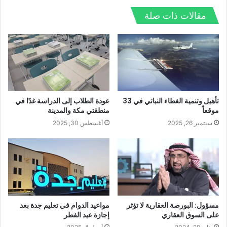
ب
ق
س
ي
ن
مقالات ذات صلة
ت
ع
ب
ت
ك
ش
ا
و
ر
د
ا
ل
ك
إ
ت
و
ن
ي
ب
تأهيل وتنمية الغطاء النباتي في 33
عودة الطلاب إلى الدراسة غدًا في
موقعاً
منطقتي مكة والمدينة
سبتمبر 26, 2025
أغسطس 30, 2025
مسؤول: البورصة العقارية لا تؤثر
مواعيد الدوام في تعليم جدة بعد
على السوق العقاري
إجازة عيد الفطر