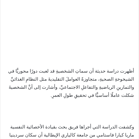
أظهرت دراسة حديثة أن سماتِ الشخصيةِ قد لعبت دورًا محوريًّا في
الشيخوخةِ الصحيةِ، متجاوزةً العواملَ التقليديةَ مثل النظامِ الغذائيِّ
والتمارينِ الرياضيةِ والتفاعلِ الاجتماعيِّ، وأشارت إلى أنَّ الشخصيةَ
شكلت عاملًا أساسيًّا في تحقيقِ طولِ العمرِ.
وكشفت الدراسة التي أجراها فريق بحث بقيادة الأخصائية النفسية
ماريا كيارا فاستامي من جامعة كالياري الإيطالية أن سكان سردينيا