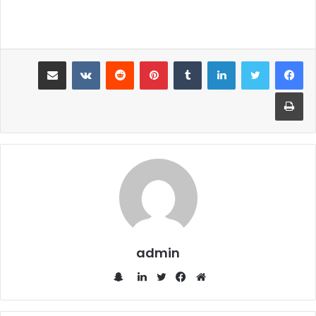
لينكدإن
‏Tumblr
بينتيريست
‏Reddit
‏VKontakte
مشاركة عبر البريد
طباعة
admin
س
ن
م
ف
ت
ل
ا
و
ي
و
ي