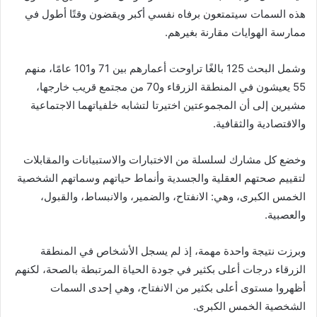
هذه السمات سيتمتعون برفاه نفسي أكبر ويقضون وقتًا أطول في
ممارسة الهوايات مقارنة بغيرهم.
وشمل البحث 125 بالغًا تراوحت أعمارهم بين 71 و101 عامًا، منهم
55 يعيشون في المنطقة الزرقاء و70 من مجتمع قريب خارجها،
مشيرين إلى أن المجموعتين اختيرتا لتشابه خلفياتهما الاجتماعية
والاقتصادية والثقافية.
وخضع كل مشارك لسلسلة من الاختبارات والاستبيانات والمقابلات
لتقييم صحتهم العقلية والجسدية وأنماط حياتهم وسماتهم الشخصية
الخمس الكبرى، وهي: الانفتاح، والضمير، والانبساط، والقبول،
والعصبية.
وبرزت نتيجة واحدة مهمة، إذ لم يسجل الأشخاص في المنطقة
الزرقاء درجات أعلى بكثير في جودة الحياة المرتبطة بالصحة، لكنهم
أظهروا مستوى أعلى بكثير من الانفتاح، وهي إحدى السمات
الشخصية الخمس الكبرى.