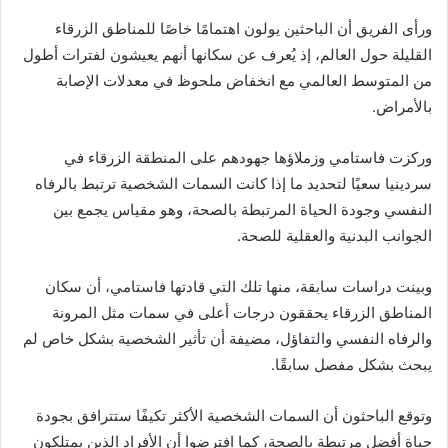
ورأى الفريق أن الباحثين يولون اهتمامًا خاصًا للمناطق الزرقاء
القليلة حول العالم، إذ يُعرف عن سكانها أنهم يعيشون لفترات أطول
من المتوسط العالمي مع انخفاض ملحوظ في معدلات الإصابة
بالأمراض.
وركزت فاستامي وزملاؤها جهودهم على المنطقة الزرقاء في
سردينيا سعيًا لتحديد ما إذا كانت السمات الشخصية ترتبط بالرفاه
النفسي وجودة الحياة المرتبطة بالصحة، وهو مقياس يجمع بين
الجوانب البدنية والعقلية للصحة.
وبينت دراسات سابقة، منها تلك التي قادتها فاستامي، أن سكان
المناطق الزرقاء يحققون درجات أعلى في سمات مثل المرونة
والرفاه النفسي والتفاؤل، مضيفة أن تأثير الشخصية بشكل خاص لم
يبحث بشكل مفصل سابقًا.
وتوقع الباحثون أن السمات الشخصية الأكثر تكيفًا ستترافق بجودة
حياة أفضل مرتبطة بالصحة، كما افترضوا أن الأفراد الذين يمتلكون