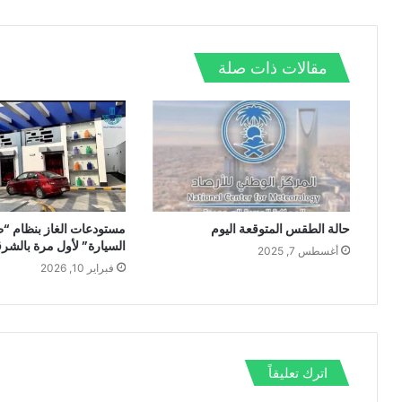
ش
ا
و
ر
د
ا
ل
ك
إ
ت
و
ن
مقالات ذات صلة
ي
ب
حالة الطقس المتوقعة اليوم
مستودعات الغاز بنظام “
السيارة” لأول مرة بالشرق
أغسطس 7, 2025
فبراير 10, 2026
اترك تعليقاً