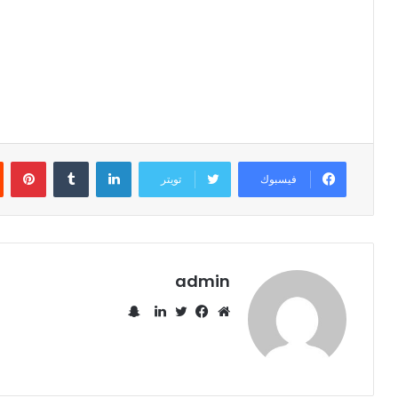
لينكدإن
‏Tumblr
بينتيريست
فيسبوك
تويتر
admin
س
ن
م
ف
ت
ل
ا
و
ي
و
ي
ب
ق
س
ي
ن
ت
ع
ب
ت
ك