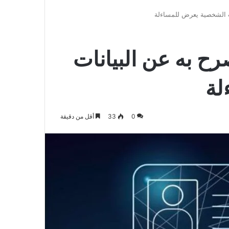
الدخول
المظلم
عن
نات الشخصية يعرض للمساءلة
صرح به عن البيانات
لة
0
33
أقل من دقيقة