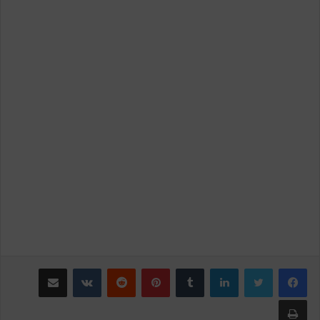
لينكدإن
‏Tumblr
بينتيريست
‏Reddit
‏VKontakte
مشاركة عبر البريد
طباعة