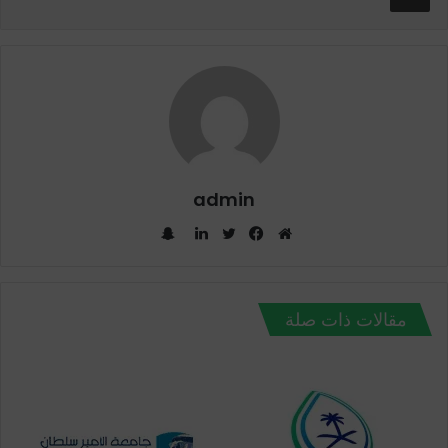
admin
س
ن
م
ف
ت
ل
ا
و
ي
و
ي
ب
ق
س
ي
ن
مقالات ذات صلة
ت
ع
ب
ت
ك
ش
ا
و
ر
د
ا
ل
ك
إ
ت
و
ن
ي