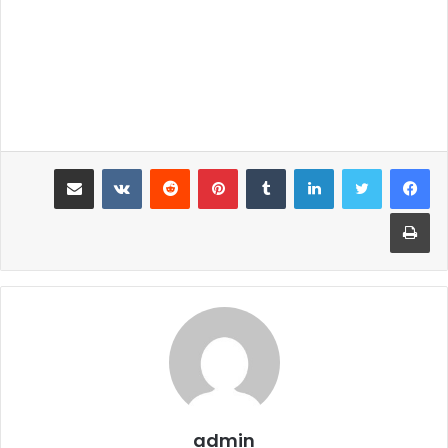
لينكدإن
‏Tumblr
بينتيريست
‏Reddit
‏VKontakte
مشاركة عبر البريد
طباعة
admin