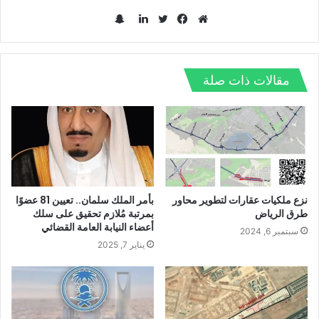
س
ن
م
ف
ت
ل
ا
و
ي
و
ي
ب
ق
س
ي
ن
مقالات ذات صلة
ت
ع
ب
ت
ك
ش
ا
و
ر
د
ا
ل
ك
إ
ت
و
ن
ي
ب
نزع ملكيات عقارات لتطوير محاور
بأمر الملك سلمان.. تعيين 81 عضوًا
طرق الرياض
بمرتبة مُلازم تحقيق على سلك
أعضاء النيابة العامة القضائي
سبتمبر 6, 2024
يناير 7, 2025