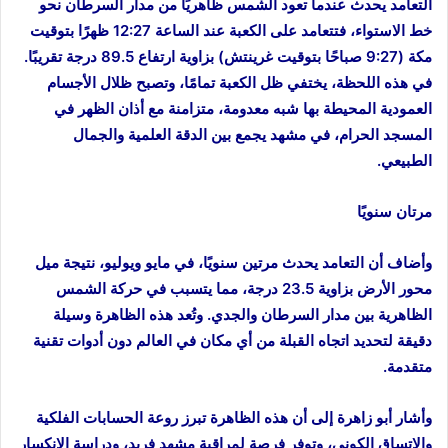
التعامد يحدث عندما تعود الشمس ظاهريًا من مدار السرطان نحو
خط الاستواء، فتتعامد على الكعبة عند الساعة 12:27 ظهرًا بتوقيت
مكة (9:27 صباحًا بتوقيت غرينتش) بزاوية ارتفاع 89.5 درجة تقريبًا.
في هذه اللحظة، يختفي ظل الكعبة تمامًا، وتصبح ظلال الأجسام
العمودية المحيطة بها شبه معدومة، متزامنة مع أذان الظهر في
المسجد الحرام، في مشهد يجمع بين الدقة العلمية والجمال
الطبيعي.
مرتان سنويًا
وأضاف أن التعامد يحدث مرتين سنويًا، في مايو ويوليو، نتيجة ميل
محور الأرض بزاوية 23.5 درجة، مما يتسبب في حركة الشمس
الظاهرية بين مدار السرطان والجدي. وتُعد هذه الظاهرة وسيلة
دقيقة لتحديد اتجاه القبلة من أي مكان في العالم دون أدوات تقنية
متقدمة.
وأشار أبو زاهرة إلى أن هذه الظاهرة تبرز روعة الحسابات الفلكية
والاتساق الكوني، وتوفر فرصة لمراقبة مشهد فريد، ودراسة الانكسار