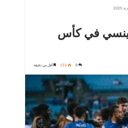
الدخول
المظلم
عن
202
نينسي في كأس
0
533
أقل من دقيقة