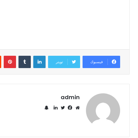
لينكدإن
‏Tumblr
بينتيريست
فيسبوك
تويتر
admin
س
ن
م
ف
ت
ل
ا
و
ي
و
ي
ب
ق
س
ي
ن
ت
ع
ب
ت
ك