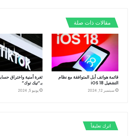
ش
ا
و
ر
د
ا
ل
ك
إ
ت
و
ن
مقالات ذات صلة
ي
ب
قائمة هواتف أبل المتوافقة مع نظام
ثغرة أمنية واختراق حساب
التشغيل iOS 18
بـ”تيك توك”
سبتمبر 12, 2024
يونيو 5, 2024
اترك تعليقاً