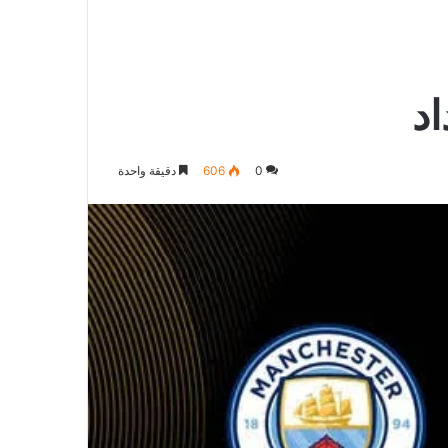
الدخول
المظلم
عن
د
0
606
دقيقة واحدة