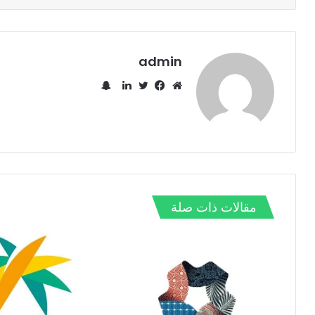
admin
س
ن
م
ف
ت
ل
ا
و
ي
و
ي
ب
ق
س
ي
ن
ت
ع
ب
ت
ك
ش
ا
و
ر
د
ا
ل
ك
إ
ت
و
ن
مقالات ذات صلة
ي
ب