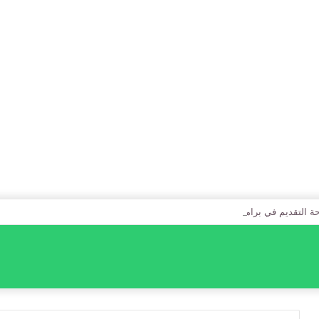
التقديم في برامج الدبلومات للعام الجامعي 1448هـ