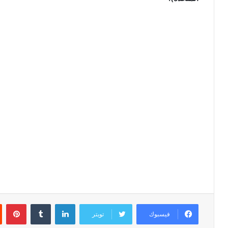
لينكدإن
‏Tumblr
بينتيريست
فيسبوك
تويتر