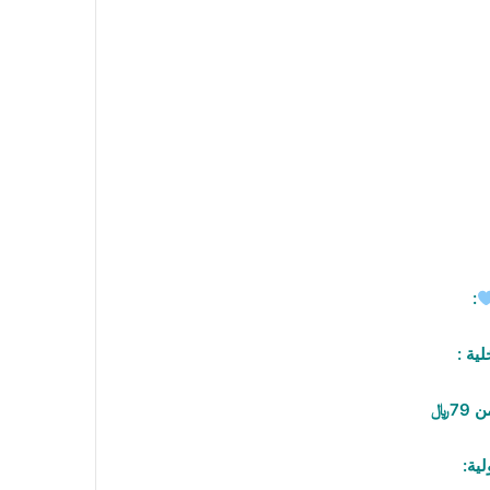
:
لية :
79﷼
لية: