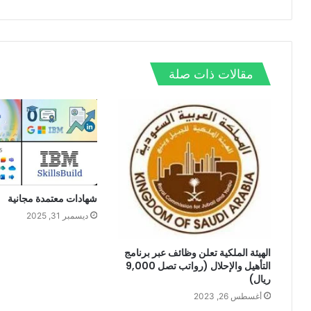
ب
ق
س
ي
ن
ت
ع
ب
ت
ك
ش
ا
و
ر
د
ا
ل
ك
إ
ت
و
ن
مقالات ذات صلة
ي
ب
شهادات معتمدة مجانية
ديسمبر 31, 2025
الهيئة الملكية تعلن وظائف عبر برنامج
التأهيل والإحلال (رواتب تصل 9,000
ريال)
أغسطس 26, 2023