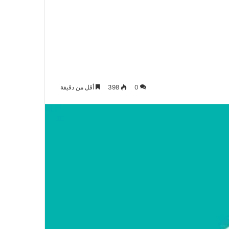
الدخول
المظلم
عن
0
398
أقل من دقيقة