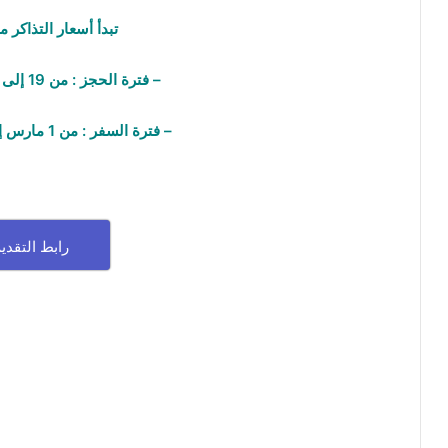
تبدأ أسعار التذاكر من 29
– فترة الحجز : من 19 إلى 22 فبراير 2025
– فترة السفر : من 1 مارس إلى 31 مايو 2025
رابط التقدي