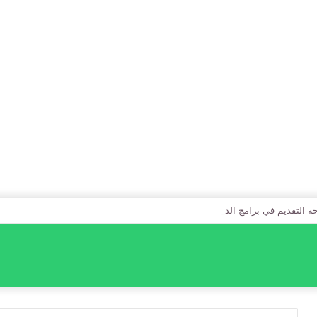
التقديم في برامج الدبلومات للعام الجامعي 1448هـ