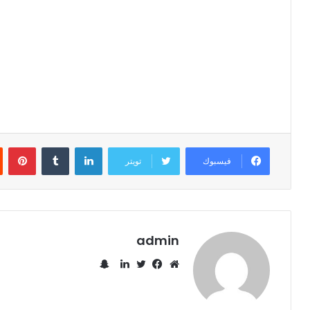
لينكدإن
‏Tumblr
بينتيريست
فيسبوك
تويتر
admin
س
ن
م
ف
ت
ل
ا
و
ي
و
ي