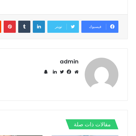
لينكدإن
‏Tumblr
بينتيريست
فيسبوك
تويتر
admin
س
ن
م
ف
ت
ل
ا
و
ي
و
ي
ب
ق
س
ي
ن
ت
ع
ب
ت
ك
ش
ا
و
ر
د
ا
ل
ك
إ
ت
و
ن
مقالات ذات صلة
ي