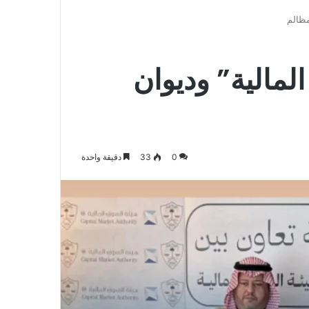
الدخول
المظلم
عن
مظالم
مالية” وديوان
0
33
دقيقة واحدة