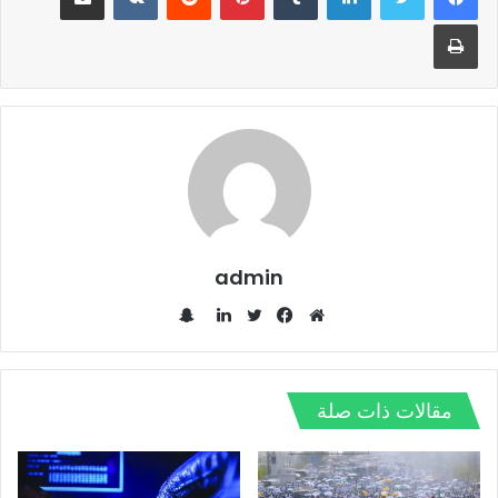
طباعة
admin
س
ن
م
ف
ت
ل
ا
و
ي
و
ي
ب
ق
س
ي
ن
مقالات ذات صلة
ت
ع
ب
ت
ك
ش
ا
و
ر
د
ا
ل
ك
إ