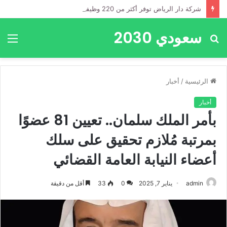
شركة دار الرياض توفر أكثر من 220 وظيفة متاحة في 19 مدينة بمختلف مناطق المملكة
سعودي 2030
بحث
الق
عن
الرئيسية
/
أخبار
أخبار
بأمر الملك سلمان.. تعيين 81 عضوًا
بمرتبة مُلازم تحقيق على سلك
أعضاء النيابة العامة القضائي
admin
يناير 7, 2025
0
33
أقل من دقيقة