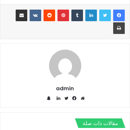
لينكدإن
‏Tumblr
بينتيريست
‏Reddit
‏VKontakte
مشاركة عبر البريد
طباعة
admin
س
ن
م
ف
ت
ل
ا
و
ي
و
ي
ب
ق
س
ي
ن
مقالات ذات صلة
ت
ع
ب
ت
ك