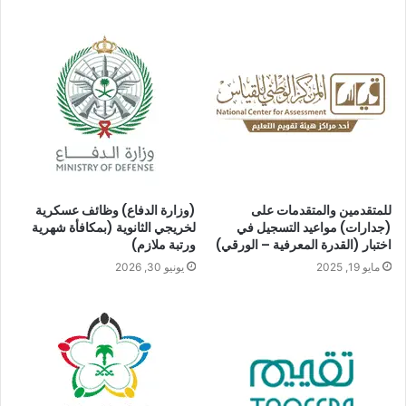
ش
ا
و
ر
د
ا
ل
ك
إ
ت
و
ن
ي
ب
للمتقدمين والمتقدمات على
(وزارة الدفاع) وظائف عسكرية
(جدارات) مواعيد التسجيل في
لخريجي الثانوية (بمكافأة شهرية
اختبار (القدرة المعرفية – الورقي)
ورتبة ملازم)
مايو 19, 2025
يونيو 30, 2026