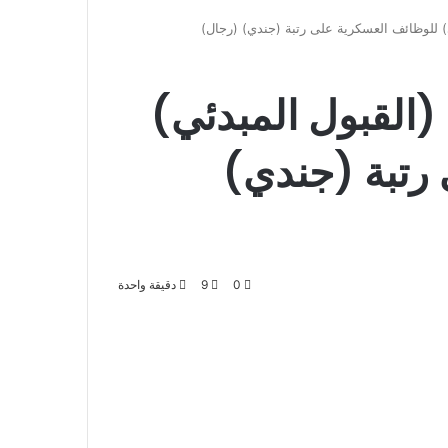
الدخول
المظلم
عن
) للوظائف العسكرية على رتبة (جندي) (رجال)
(القبول المبدئي)
رتبة (جندي)
0
9
دقيقة واحدة