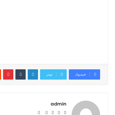
لينكدإن
‏Tumblr
بينتيريست
فيسبوك
تويتر
admin
م
ف
ت
ل
س