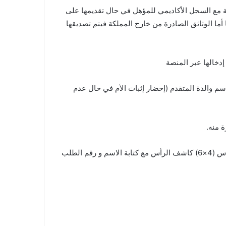
 الإضافية مع السجل الأكاديمي للمؤهل في حال تقديمها على
أما الوثائق الصادرة من خارج المملكة فيتم تصديقها
م والدة المتقدم (إحضار إثبات الأم في حال عدم
8- عدد (6) صور شخصية شمسية ملونة خلفية بيضاء حديثة ، مقاس (4×6) كاشف الرأس مع كتابة الاسم و رقم الطلب