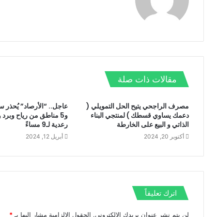
و
ي
و
ي
ن
ق
س
ي
ن
ا
ع
ب
ت
ك
ب
ا
و
ر
د
ت
ل
ك
إ
ش
و
ن
ا
ي
ت
مقالات ذات صلة
ب
مصرف الراجحي يتيح الحل التمويلي (
عاجل.. “الأرصاد” يُحذر 
دعمك يساوي قسطك ) لمنتجي البناء
و5 مناطق من رياح وبرد
الذاتي و البيع على الخارطة
رعدية لـ9 مساءً
أكتوبر 20, 2024
أبريل 12, 2024
اترك تعليقاً
لن يتم نشر عنوان بريدك الإلكتروني.
الحقول الإلزامية مشار إليها بـ
*